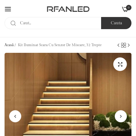
0
Cauta
Acasă
/
Kit Iluminat Scara Cu Senzor De Miscare, 32 Trepte