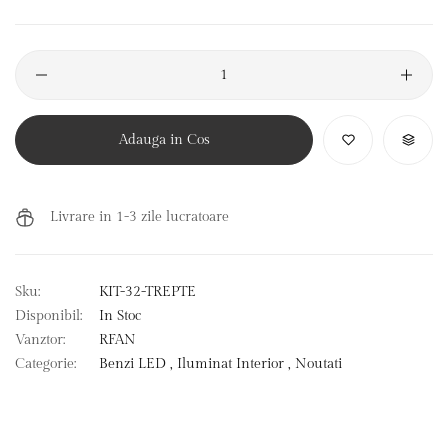
Adauga in Cos
Livrare in 1-3 zile lucratoare
Sku:
KIT-32-TREPTE
Disponibil:
In Stoc
Vanztor:
RFAN
Categorie:
Benzi LED ,
Iluminat Interior ,
Noutati