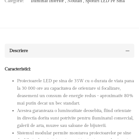
Categorie:
Iluminat Interior ,
Noutati ,
Spoturi LED Pe Sina
Descriere
Caracteristici:
Proiectoarele LED pe sina de 35W cu o durata de viata pana
la 30 000 ore au capacitatea de orientare si focalizare,
deasemeni un consum de energie redus - aproximativ 80%
mai putin decat un bec standart.
Acestea garanteaza o luminozitate deosebita, fiind orientate
in directia dorita sunt potrivite pentru iluminatul comercial,
galerii de arta, muzee sau saloane de bijuterii.
Sistemul modular permite montarea proiectoarelor pe sine