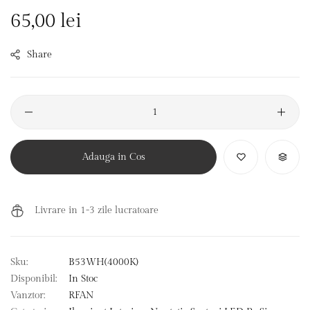
Pret
65,00 lei
Normal
Share
Adauga in Cos
Livrare in 1-3 zile lucratoare
Sku:
B53WH(4000K)
Disponibil:
In Stoc
Vanztor:
RFAN