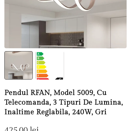
Pendul RFAN, Model 5009, Cu
Telecomanda, 3 Tipuri De Lumina,
Inaltime Reglabila, 240W, Gri
Pret
425,00 lei