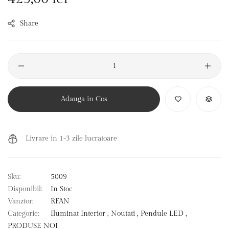
Normal
Share
Adauga in Cos
Livrare in 1-3 zile lucratoare
Sku:
5009
Disponibil:
In Stoc
Vanztor:
RFAN
Categorie:
Iluminat Interior ,
Noutati ,
Pendule LED ,
PRODUSE NOI